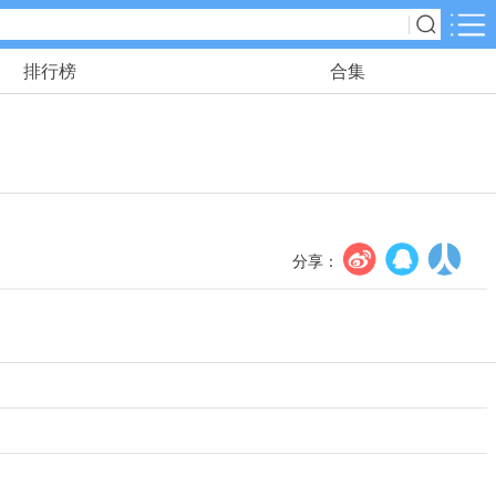
排行榜
合集
应用分类
角色扮演
38款手游
动作格斗
4款手游
分享：
冒险解谜
5款手游
儿童教育
0款手游