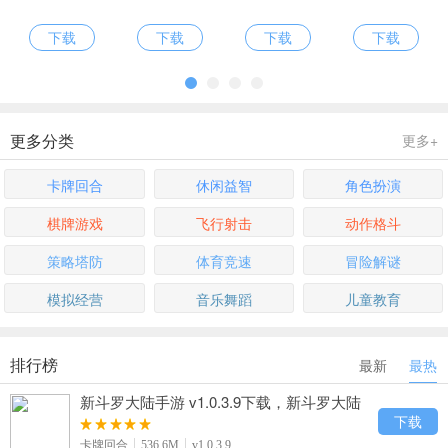
下载
下载
下载
下载
更多分类
更多+
卡牌回合
休闲益智
角色扮演
棋牌游戏
飞行射击
动作格斗
策略塔防
体育竞速
冒险解谜
模拟经营
音乐舞蹈
儿童教育
排行榜
最新
最热
新斗罗大陆手游 v1.0.3.9下载，新斗罗大陆
动漫卡牌手游下载
下载
卡牌回合
536.6M
v1.0.3.9