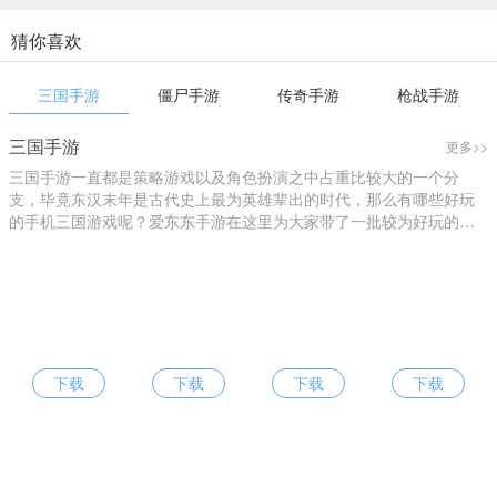
猜你喜欢
三国手游
僵尸手游
传奇手游
枪战手游
三国手游
更多>>
三国手游一直都是策略游戏以及角色扮演之中占重比较大的一个分
支，毕竟东汉末年是古代史上最为英雄辈出的时代，那么有哪些好玩
的手机三国游戏呢？爱东东手游在这里为大家带了一批较为好玩的三
国游戏大全。
下载
下载
下载
下载