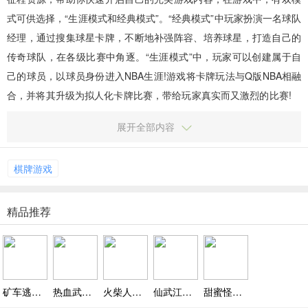
式可供选择，“生涯模式和经典模式”。“经典模式”中玩家扮演一名球队
经理，通过搜集球星卡牌，不断地补强阵容、培养球星，打造自己的
传奇球队，在各级比赛中角逐。“生涯模式”中，玩家可以创建属于自
己的球员，以球员身份进入NBA生涯!游戏将卡牌玩法与Q版NBA相融
合，并将其升级为拟人化卡牌比赛，带给玩家真实而又激烈的比赛!
玩家评测 1、Q版卡通的游戏界面，还...
展开全部内容
棋牌游戏
精品推荐
矿车逃生免费下载，矿车逃生关卡拼接规则与轨道连接技巧
热血武道会打金版，中二爆表的动漫回合制狂欢
火柴人打羽毛球下载，点击操作与羽毛球物理引擎细节设计
仙武江湖下载，正派/反派随心选的江湖生存指南
甜蜜怪兽最新版下载，爆米花导弹触发机制与谜题解决策略