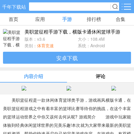
千年下载站
首页
应用
手游
排行榜
合集
手游分类
应用分类
美职篮征程手游下载，横版卡通休闲篮球手游
卡牌回合
休闲益智
角色扮演
版本：v3.6
大小：108.4M
10款手游
34款手游
38款手游
类别：
体育竞速
系统：Android
安卓下载
棋牌游戏
飞行射击
动作格斗
0款手游
13款手游
4款手游
内容介绍
评论
策略塔防
体育竞速
冒险解谜
15款手游
6款手游
5款手游
美职篮征程是一款休闲体育篮球类手游，游戏画风横版卡通，在
美职篮征程游戏之中有着丰富的篮球比赛等待你的挑战，在这个丰富
模拟经营
音乐舞蹈
儿童教育
的篮球运动世界之中你又该何去何从呢? 游戏简介 游戏中玩家能
5款手游
0款手游
0款手游
体验到经典休闲篮球世界的完美乐趣!本次就为大家带来最新的美职篮
征程资源，帮助你快速开启自己的完美游戏内容，在游戏中，有双模