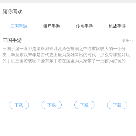
猜你喜欢
三国手游
僵尸手游
传奇手游
枪战手游
三国手游
更多>>
三国手游一直都是策略游戏以及角色扮演之中占重比较大的一个分
支，毕竟东汉末年是古代史上最为英雄辈出的时代，那么有哪些好玩
的手机三国游戏呢？爱东东手游在这里为大家带了一批较为好玩的三
国游戏大全。
下载
下载
下载
下载