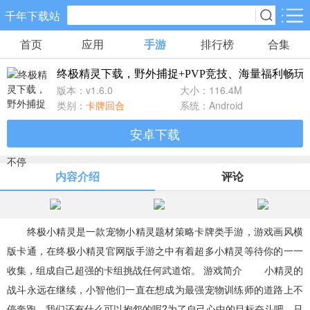
千年下载站
首页
应用
手游
排行榜
合集
手游分类
应用分类
终极精灵下载，野外捕捉+PVP竞技、海量福利畅玩
卡牌回合
休闲益智
角色扮演
版本：v1.6.0
大小：116.4M
10款手游
34款手游
38款手游
类别：
卡牌回合
系统：Android
安卓下载
棋牌游戏
飞行射击
动作格斗
0款手游
13款手游
4款手游
内容介绍
评论
策略塔防
体育竞速
冒险解谜
15款手游
6款手游
5款手游
终极小精灵是一款宠物小精灵题材策略卡牌类手游，游戏画风横
版卡通，在终极小精灵官网版手游之中有着超多小精灵等待你的一一
模拟经营
音乐舞蹈
儿童教育
收集，组成自己超强的卡组挑战任何武道馆。 游戏简介 小精灵的
5款手游
0款手游
0款手游
战斗永远在继续，小智他们一直在想成为最强宠物训练师的道路上不
停奔跑，我们还有什么可以抱怨的呢?为了自己心中的目标奋斗吧，只