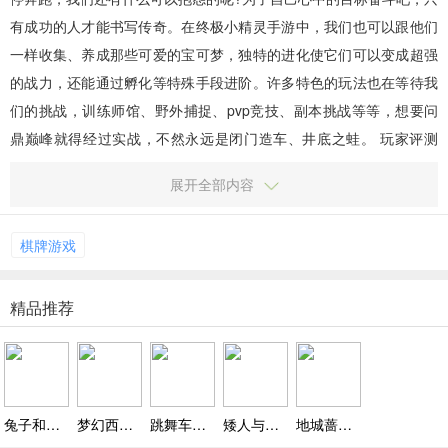
有成功的人才能书写传奇。在终极小精灵手游中，我们也可以跟他们
一样收集、养成那些可爱的宝可梦，独特的进化使它们可以变成超强
的战力，还能通过孵化等特殊手段进阶。许多特色的玩法也在等待我
们的挑战，训练师馆、野外捕捉、pvp竞技、副本挑战等等，想要问
鼎巅峰就得经过实战，不然永远是闭门造车、井底之蛙。 玩家评测
1、小精灵一直以来都是我最喜欢的题材; 2、童...
展开全部内容
棋牌游戏
精品推荐
兔子和牛奶瓶免费下载，滑动救兔躲炸弹、手滑就炸超刺激
梦幻西游手游网易官方正版-梦幻手游官服下载入口
跳舞车手游下载，休闲卡通闯关手游
矮人与地城破解版，卡通Q萌画风靠智慧赢胜利
地城蔷薇免费下载，天赋系统与随机地图、暗黑地牢生存全攻略