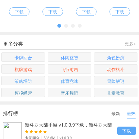
下载
下载
下载
下载
更多分类
更多+
卡牌回合
休闲益智
角色扮演
棋牌游戏
飞行射击
动作格斗
策略塔防
体育竞速
冒险解谜
模拟经营
音乐舞蹈
儿童教育
排行榜
最新
最热
新斗罗大陆手游 v1.0.3.9下载，新斗罗大陆
动漫卡牌手游下载
下载
卡牌回合
536.6M
v1.0.3.9