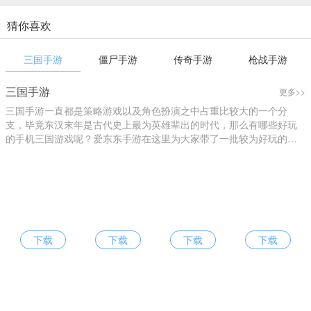
猜你喜欢
三国手游
僵尸手游
传奇手游
枪战手游
三国手游
更多>>
三国手游一直都是策略游戏以及角色扮演之中占重比较大的一个分
支，毕竟东汉末年是古代史上最为英雄辈出的时代，那么有哪些好玩
的手机三国游戏呢？爱东东手游在这里为大家带了一批较为好玩的三
国游戏大全。
下载
下载
下载
下载