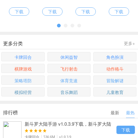
下载
下载
下载
下载
更多分类
更多+
卡牌回合
休闲益智
角色扮演
棋牌游戏
飞行射击
动作格斗
策略塔防
体育竞速
冒险解谜
模拟经营
音乐舞蹈
儿童教育
排行榜
最新
最热
新斗罗大陆手游 v1.0.3.9下载，新斗罗大陆
动漫卡牌手游下载
下载
卡牌回合
536.6M
v1.0.3.9