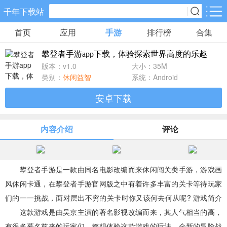
千年下载站
首页
应用
手游
排行榜
合集
手游分类
应用分类
攀登者手游app下载，体验探索世界高度的乐趣
卡牌回合
休闲益智
角色扮演
版本：v1.0
大小：35M
10款手游
34款手游
38款手游
类别：
休闲益智
系统：Android
安卓下载
棋牌游戏
飞行射击
动作格斗
0款手游
13款手游
4款手游
内容介绍
评论
策略塔防
体育竞速
冒险解谜
15款手游
6款手游
5款手游
攀登者手游是一款由同名电影改编而来休闲闯关类手游，游戏画
风休闲卡通，在攀登者手游官网版之中有着许多丰富的关卡等待玩家
模拟经营
音乐舞蹈
儿童教育
们的一一挑战，面对层出不穷的关卡时你又该何去何从呢? 游戏简介
5款手游
0款手游
0款手游
这款游戏是由吴京主演的著名影视改编而来，其人气相当的高，
有很多慕名前来的玩家们，都想体验这款游戏的玩法，全新的冒险战