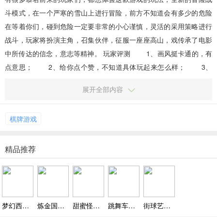
斗模式，在一个严寒的雪山上进行冒险，前方不知道会有多少的危险
在等着你们，碰到危险一定要非常的小心谨慎，灵活的采用策略进行
战斗，玩家将扮演主角，召集伙伴，征服一座座高山，戏传承了电影
中所传达的信念，意志等精神。 玩家评测 1、画风挺卡通的，有
点意思； 2、给你点个赞，不知道具体玩起来怎么样； 3、
操作什么的还是挺不错的。 游戏特色 生而向上，...
展开全部内容
棋牌游戏
精品推荐
梦幻西游手游网易官方正版-梦幻手游官服下载入口
炼金国度下载，男女创业线差异与隐藏成就解锁
甜蜜怪兽最新版下载，爆米花导弹触发机制与谜题解决策略
跳舞车手游下载，休闲卡通闯关手游
街球艺术官方下载，5大职业秀出街头风采